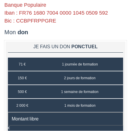
Banque Populaire
Iban : FR76 1680 7004 0000 1045 0509 592
Bic : CCBPFRPPGRE
Mon
don
JE FAIS UN DON
PONCTUEL
71 €
1 journée de formation
150 €
2 jours de formation
500 €
1 semaine de formation
2 000 €
1 mois de formation
€